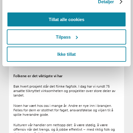
Detaljer
Tillat alle cookies
Tilpass
Ikke tillat
Foto: Tor O. Iversen / Avinor
Folkene er det viktigste vi har
Bak hvert prosjekt står det flinke fagfolk. I dag har vi rundt 75
ansatte tilknyttet virksomheten og prosjekter over store deler av
landet.
Noen har vært hos oss i mange år. Andre er nye inn i bransjen.
Felles for dem er stolthet for faget, ansvarsfølelse og viljen til å
spille hverandre gode.
Kulturen vår handler om nettopp det: å være stødig, å være
offensiv når det trengs, og å jobbe effektivt – med riktig folk og