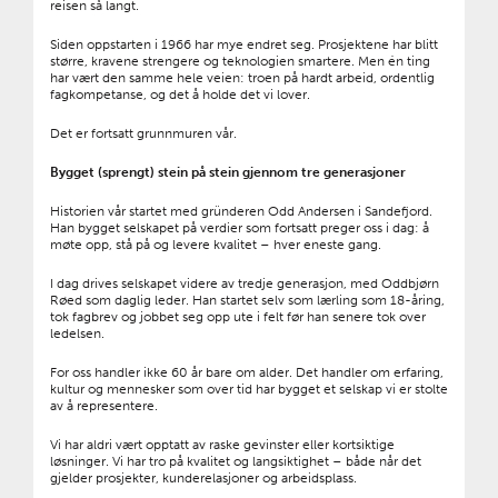
reisen så langt.
Siden oppstarten i 1966 har mye endret seg. Prosjektene har blitt
større, kravene strengere og teknologien smartere. Men én ting
har vært den samme hele veien: troen på hardt arbeid, ordentlig
fagkompetanse, og det å holde det vi lover.
Det er fortsatt grunnmuren vår.
Bygget (sprengt) stein på stein gjennom tre generasjoner
Historien vår startet med gründeren Odd Andersen i Sandefjord.
Han bygget selskapet på verdier som fortsatt preger oss i dag: å
møte opp, stå på og levere kvalitet – hver eneste gang.
I dag drives selskapet videre av tredje generasjon, med Oddbjørn
Røed som daglig leder. Han startet selv som lærling som 18-åring,
tok fagbrev og jobbet seg opp ute i felt før han senere tok over
ledelsen.
For oss handler ikke 60 år bare om alder. Det handler om erfaring,
kultur og mennesker som over tid har bygget et selskap vi er stolte
av å representere.
Vi har aldri vært opptatt av raske gevinster eller kortsiktige
løsninger. Vi har tro på kvalitet og langsiktighet – både når det
gjelder prosjekter, kunderelasjoner og arbeidsplass.