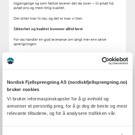
tilgjengelige og som faktisk leverer det de lover – til avtalt tid,
avtalt pris og med riktig kvalitet.
Det stiller krav til oss, og det er krav vi liker.
Sikkerhet og kvalitet kommer alltid først
For oss handler en god leveranse om langt mer enn selve
sprengningen.
God planlegging, tydelig kommunikasjon, HMS og dokumentasjon
er avgjørende for at et prosjekt skal lykkes, både for oss og
kunden. Kravene i bransjen har utviklet seg enormt siden 1966, og
vi har hele tiden vært opptatt av å utvikle oss sammen med faget.
Samtidig er det noen ting vi aldri går på kompromiss med –
Nordisk Fjellsprengning AS (nordiskfjellsprengning.no)
sikkerhet kommer alltid først.
bruker cookies
Derfor er vi ekstra stolte av at vi gjennom 60 år ikke har hatt en
Vi bruker informasjonskapsler for å gi innhold og
eneste alvorlig personskade i selskapet. Det er ikke tilfeldig. Det er
resultatet av langsiktig arbeid, gode rutiner og dyktige folk som tar
annonser et personlig preg, for å gi deg de beste og mest
ansvar – hver eneste dag.
relevante tilbudene, og for å analysere trafikken vår.