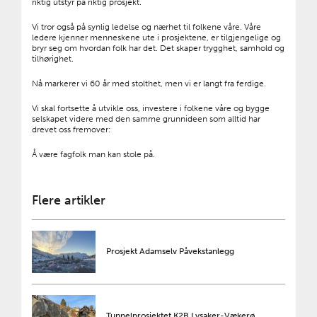
riktig utstyr på riktig prosjekt.
Vi tror også på synlig ledelse og nærhet til folkene våre. Våre
ledere kjenner menneskene ute i prosjektene, er tilgjengelige og
bryr seg om hvordan folk har det. Det skaper trygghet, samhold og
tilhørighet.
Nå markerer vi 60 år med stolthet, men vi er langt fra ferdige.
Vi skal fortsette å utvikle oss, investere i folkene våre og bygge
selskapet videre med den samme grunnideen som alltid har
drevet oss fremover:
Å være fagfolk man kan stole på.
Flere artikler
Prosjekt Adamselv Påvekstanlegg
Tunnelprosjektet K2B Lysaker-Vækerø