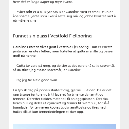
hvor det er lange dager og mye å lære.
– Målet mitt er å bli skytebas, sier Caroline med et smell. Hun er
åpenbart ei jente som liker å sette seg mål og jobbe konkret mot å
nå målene sine.
Funnet sin plass i Vestfold Fjellboring
Caroline Ektvedt trives godt i Vestfold Fjellboring. Hun er eneste
jenta som er ute i felten, men forteller at gutta er snille og passer
godt på henne.
– Gutta tar vare på meg, og de sier at det bare er å stille spørsmål,
så da stiller jeg masse spørsmål, ler Caroline.
– Og jeg får alltid gode svar!
En typisk dag på jobben starter tidlig, gjerne i 5-tiden. Da er det
opp å spise før turen går til lageret for å hente dynamitt og
tennere. Deretter fraktes materiell til anleggsplassen. Det skal
bores hull og deles ut dynamitt og tenner til hvert hull, for så å
bunnlade, før tenneren kobles til dynamittpølsa og fires ned i
hullet slik at kun tennerledningen stikker opp.