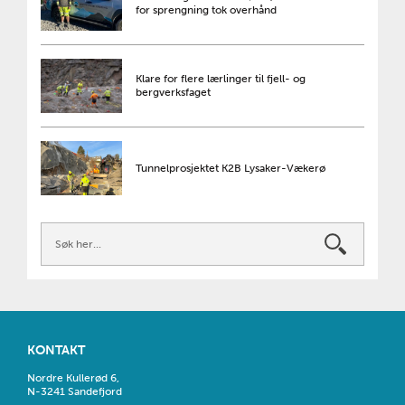
for sprengning tok overhånd
Klare for flere lærlinger til fjell- og
bergverksfaget
Tunnelprosjektet K2B Lysaker-Vækerø
KONTAKT
Nordre Kullerød 6,
N-3241 Sandefjord