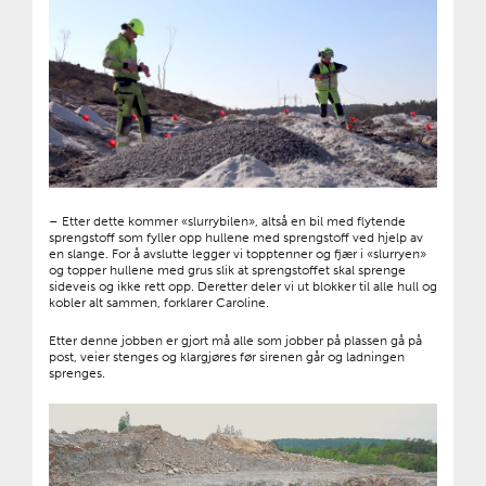
– Etter dette kommer «slurrybilen», altså en bil med flytende
sprengstoff som fyller opp hullene med sprengstoff ved hjelp av
en slange. For å avslutte legger vi topptenner og fjær i «slurryen»
og topper hullene med grus slik at sprengstoffet skal sprenge
sideveis og ikke rett opp. Deretter deler vi ut blokker til alle hull og
kobler alt sammen, forklarer Caroline.
Etter denne jobben er gjort må alle som jobber på plassen gå på
post, veier stenges og klargjøres før sirenen går og ladningen
sprenges.