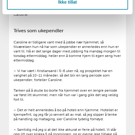
drive noe selv. Jeg blir veldig engasjert i det jeg gjør, og da mener
Ikke tillat
jeg i hele prosessen. Det er fremdriften som er viktig og gøy – det
å se ting skje og få ting til å gå rundt. Da koser jeg meg, smiler
Caroline.
Trives som ukependler
Caroline er tidligere vant med å jobbe nær hjemmet, så
tilværelsen hun nå har som ukependler er annerledes enn hun er
vant til. Nå er det lange dager med jobbing fra mandag morgen til
torsdag ettermiddag, heller enn å komme hjem til egen seng hver
ettermiddag.
– Vi har vært i Kristiansand i 5-6 uker nå, og prosjektet har en
varighet på 10-11 måneder, så det blir en lang periode som
ukependler, forteller Caroline.
Tanken på å skulle bo borte fra hjemmet over en lengre periode
var først litt skummel, men når hun var i gang gikk det seg veldig
fort til.
– Det er helt annerledes å bo på hotell enn hjemme. Hotellet er
kjempefint, og jeg får jo servert alt av mat, så jeg slipper å tenke
på handling og matlaging, sier Caroline tydelig fornøyd.
– Samtidig må jeg si at det ikke akkurat er ferie på hotell. Vi står
opp litt over klokka 5 på morningen, og er gjerne ikke tilbake på