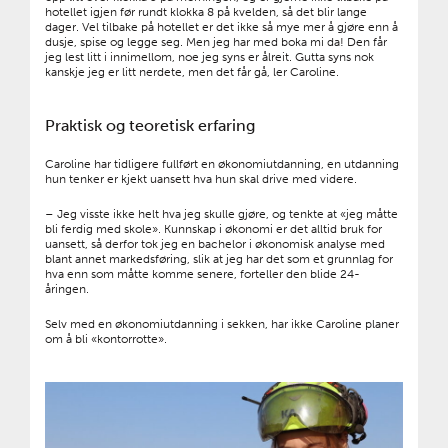
hotellet igjen før rundt klokka 8 på kvelden, så det blir lange
dager. Vel tilbake på hotellet er det ikke så mye mer å gjøre enn å
dusje, spise og legge seg. Men jeg har med boka mi da! Den får
jeg lest litt i innimellom, noe jeg syns er ålreit. Gutta syns nok
kanskje jeg er litt nerdete, men det får gå, ler Caroline.
Praktisk og teoretisk erfaring
Caroline har tidligere fullført en økonomiutdanning, en utdanning
hun tenker er kjekt uansett hva hun skal drive med videre.
– Jeg visste ikke helt hva jeg skulle gjøre, og tenkte at «jeg måtte
bli ferdig med skole». Kunnskap i økonomi er det alltid bruk for
uansett, så derfor tok jeg en bachelor i økonomisk analyse med
blant annet markedsføring, slik at jeg har det som et grunnlag for
hva enn som måtte komme senere, forteller den blide 24-
åringen.
Selv med en økonomiutdanning i sekken, har ikke Caroline planer
om å bli «kontorrotte».