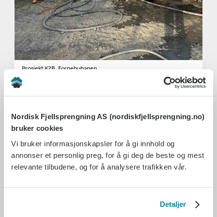
Prosjekt K2B, Fornebubanen
Fo
Nordisk Fjellsprengning AS (nordiskfjellsprengning.no)
bruker cookies
Vi bruker informasjonskapsler for å gi innhold og
annonser et personlig preg, for å gi deg de beste og mest
relevante tilbudene, og for å analysere trafikken vår.
PROSJEKT: K2B LYSAKER- VÆKERØ, FORNEBUBANEN
Oppdragsgiver:
Veidekke Norge
Detaljer
Byggherre:
Fornebubanen
Leverte tjenester:
Sprengning av sjakt, sikring, injeksjonsboring