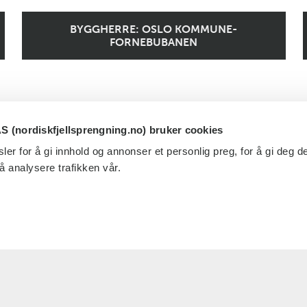
BYGGHERRE: OSLO KOMMUNE-
FORNEBUBANEN
SE ALLE REFERANSER
S (nordiskfjellsprengning.no) bruker cookies
ler for å gi innhold og annonser et personlig preg, for å gi deg 
 å analysere trafikken vår.
Artikler